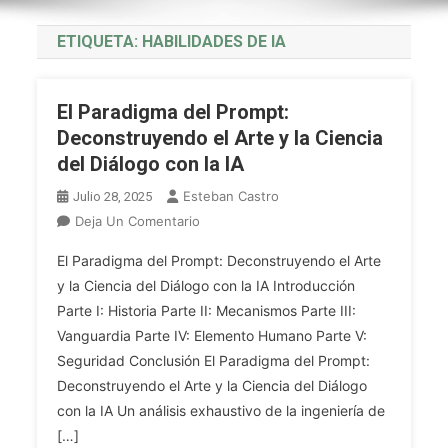
ETIQUETA:
HABILIDADES DE IA
El Paradigma del Prompt:
Deconstruyendo el Arte y la Ciencia
del Diálogo con la IA
Esteban Castro
Julio 28, 2025
En
Deja Un Comentario
El
El Paradigma del Prompt: Deconstruyendo el Arte
Paradigma
y la Ciencia del Diálogo con la IA Introducción
Del
Parte I: Historia Parte II: Mecanismos Parte III:
Prompt:
Vanguardia Parte IV: Elemento Humano Parte V:
Deconstruyendo
El
Seguridad Conclusión El Paradigma del Prompt:
Arte
Deconstruyendo el Arte y la Ciencia del Diálogo
Y
con la IA Un análisis exhaustivo de la ingeniería de
La
[…]