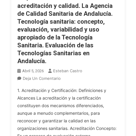
Las
acreditación y calidad. La Agencia
Tecnologías
de Calidad Sanitaria de Andalucía.
De
Tecnología sanitaria: concepto,
La
evaluación, variabilidad y uso
Información.
apropiado de la Tecnología
La
Tecnología
Sanitaria. Evaluación de las
De
Tecnologías Sanitarias en
La
Andalucía.
Información
Esteban Castro
Abril 5, 2026
En
En
Deja Un Comentario
El
TFA
Sistema
1. Acreditación y Certificación: Definiciones y
ADM
Sanitario
Alcances La acreditación y la certificación
GRAL.
De
constituyen dos mecanismos diferenciados,
Tema
Andalucía.
aunque a menudo complementarios, para
99.
Acreditación
reconocer y garantizar la calidad en las
Y
organizaciones sanitarias. Acreditación Concepto:
Calidad
Es un proceso de evaluación externa,