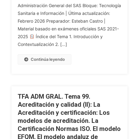
Administración General del SAS Bloque: Tecnología
40.
Tecnología
Sanitaria e Información | Última actualización:
Sanitaria
Febrero 2026 Preparador: Esteban Castro |
Y
Material basado en exámenes oficiales SAS 2021-
Tecnología
2025
Índice del Tema 1. Introducción y
De
Contextualización 2. […]
La
Información.
Continúa leyendo
Concepto
Y
Uso
Apropiado
De
TFA ADM GRAL. Tema 99.
La
Acreditación y calidad (II): La
Tecnología
Acreditación y certificación: Los
Sanitaria.
modelos de acreditación. La
Conceptos
Generales
Certificación Normas ISO. El modelo
De
EFQM. El modelo andaluz de