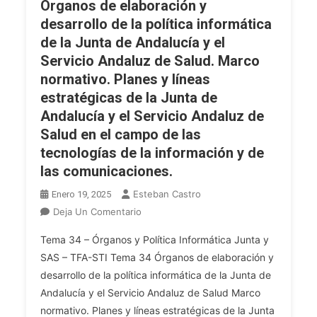
Órganos de elaboración y
De
desarrollo de la política informática
La
de la Junta de Andalucía y el
Información.
Gobierno
Servicio Andaluz de Salud. Marco
Abierto.
normativo. Planes y líneas
Transparencia
estratégicas de la Junta de
Y
Andalucía y el Servicio Andaluz de
Participación
Salud en el campo de las
Ciudadana.
tecnologías de la información y de
Datos
las comunicaciones.
Abiertos.
Caso
Esteban Castro
Enero 19, 2025
Concreto
En
Deja Un Comentario
Del
OPE
Servicio
Tema 34 – Órganos y Política Informática Junta y
2025
Andaluz
SAS – TFA-STI Tema 34 Órganos de elaboración y
TFA
De
desarrollo de la política informática de la Junta de
INF.
Salud.
Andalucía y el Servicio Andaluz de Salud Marco
Tema
34.
normativo. Planes y líneas estratégicas de la Junta