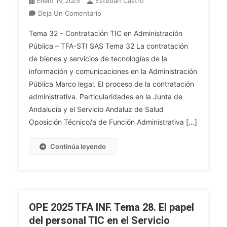
Esteban Castro
Enero 19, 2025
Marco
En
Deja Un Comentario
Normativo.
OPE
Tema 32 – Contratación TIC en Administración
Planes
2025
Pública – TFA-STI SAS Tema 32 La contratación
Y
TFA
de bienes y servicios de tecnologías de la
Líneas
INF.
Estratégicas
información y comunicaciones en la Administración
Tema
De
32.
Pública Marco legal. El proceso de la contratación
La
La
administrativa. Particularidades en la Junta de
Junta
Contratación
Andalucía y el Servicio Andaluz de Salud
De
De
Oposición Técnico/a de Función Administrativa […]
Andalucía
Bienes
Y
Y
Continúa leyendo
El
Servicios
Servicio
De
Andaluz
Tecnologías
De
De
Salud
La
OPE 2025 TFA INF. Tema 28. El papel
En
Información
del personal TIC en el Servicio
El
Y