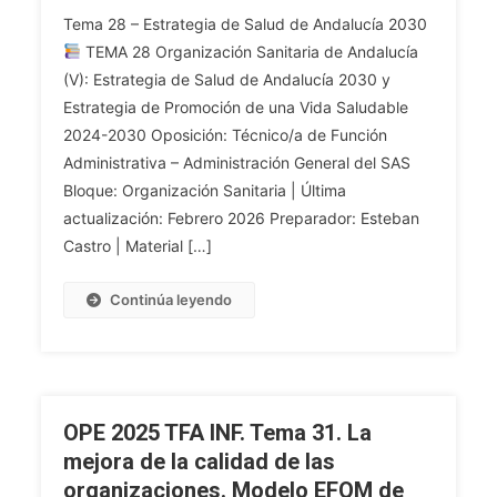
TFA
De
Tema 28 – Estrategia de Salud de Andalucía 2030
ADM
Acreditación
TEMA 28 Organización Sanitaria de Andalucía
GRAL.
Y
(V): Estrategia de Salud de Andalucía 2030 y
Tema
Calidad.
Estrategia de Promoción de una Vida Saludable
28.
La
Organización
Agencia
2024-2030 Oposición: Técnico/a de Función
Sanitaria
De
Administrativa – Administración General del SAS
De
Calidad
Bloque: Organización Sanitaria | Última
Andalucía
Sanitaria
actualización: Febrero 2026 Preparador: Esteban
(V).
De
Castro | Material […]
Estrategia
Andalucía.
De
Tecnología
Continúa leyendo
Salud
Sanitaria:
De
Concepto,
Andalucía
Evaluación,
2030.
Variabilidad
La
Y
OPE 2025 TFA INF. Tema 31. La
Estrategia
Uso
mejora de la calidad de las
De
Apropiado
organizaciones. Modelo EFQM de
Promoción
De