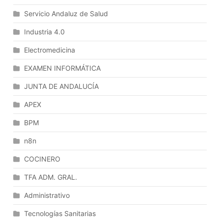
Y
Las
Servicio Andaluz de Salud
Comunicaciones
Industria 4.0
Como
Motor
Electromedicina
De
EXAMEN INFORMÁTICA
Cambio.
Orientación
JUNTA DE ANDALUCÍA
Al
Cliente
APEX
Interno.
BPM
Relación
Necesidades,
n8n
Expectativas
COCINERO
Y
Satisfacción:
TFA ADM. GRAL.
La
Calidad
Administrativo
Percibida.
Tecnologías Sanitarias
La