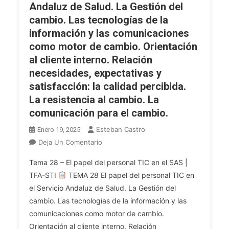
Andaluz de Salud. La Gestión del
Campo
Comunicaciones
cambio. Las tecnologías de la
De
En
Las
La
información y las comunicaciones
Tecnologías
Administración
como motor de cambio. Orientación
De
Pública.
al cliente interno. Relación
La
Marco
necesidades, expectativas y
Información
Legal.
satisfacción: la calidad percibida.
Y
El
La resistencia al cambio. La
De
Proceso
comunicación para el cambio.
Las
De
Comunicaciones.
La
Esteban Castro
Enero 19, 2025
Contratación
En
Deja Un Comentario
Administrativa.
OPE
Particularidades
Tema 28 – El papel del personal TIC en el SAS |
2025
En
TFA-STI
TEMA 28 El papel del personal TIC en
TFA
La
el Servicio Andaluz de Salud. La Gestión del
INF.
Junta
cambio. Las tecnologías de la información y las
Tema
De
28.
comunicaciones como motor de cambio.
Andalucía
El
Orientación al cliente interno. Relación