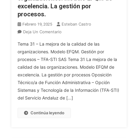
excelencia. La gestión por
De
La
Una
Tecnología
procesos.
Vida
Sanitaria.
Esteban Castro
Febrero 19, 2025
Saludable
Evaluación
En
Deja Un Comentario
En
De
OPE
Andalucía
Las
Tema 31 – La mejora de la calidad de las
2025
2024-
Tecnologías
organizaciones. Modelo EFQM. Gestión por
TFA
2030.
Sanitarias
procesos – TFA-STI SAS Tema 31 La mejora de la
INF.
En
calidad de las organizaciones. Modelo EFQM de
Tema
Andalucía.
31.
excelencia. La gestión por procesos Oposición
La
Técnico/a de Función Administrativa – Opción
Mejora
Sistemas y Tecnología de la Información (TFA-STI)
De
del Servicio Andaluz de […]
La
Calidad
Continúa leyendo
De
Las
Organizaciones.
Modelo