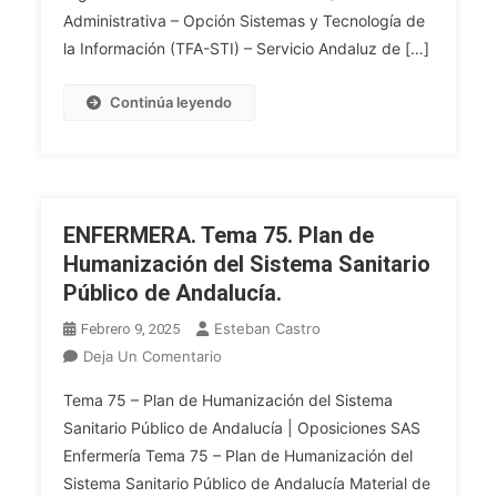
En
Administrativa – Opción Sistemas y Tecnología de
Andalucía.
la Información (TFA-STI) – Servicio Andaluz de […]
Modelos
De
Continúa leyendo
Gobernanza
De
Las
Tecnologías
De
ENFERMERA. Tema 75. Plan de
La
Humanización del Sistema Sanitario
Información
Público de Andalucía.
Y
Las
Esteban Castro
Febrero 9, 2025
Comunicaciones
En
Deja Un Comentario
(TIC)
ENFERMERA.
Y
Tema 75 – Plan de Humanización del Sistema
Tema
Su
Sanitario Público de Andalucía | Oposiciones SAS
75.
Implantación
Enfermería Tema 75 – Plan de Humanización del
Plan
En
Sistema Sanitario Público de Andalucía Material de
De