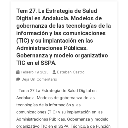
EFQM
Tem 27. La Estrategia de Salud
De
Digital en Andalucía. Modelos de
Excelencia.
gobernanza de las tecnologías de la
La
información y las comunicaciones
Gestión
Por
(TIC) y su implantación en las
Procesos.
Administraciones Públicas.
Gobernanza y modelo organizativo
TIC en el SSPA.
Esteban Castro
Febrero 19, 2025
En
Deja Un Comentario
Tem
Tema 27 La Estrategia de Salud Digital en
27.
Andalucía. Modelos de gobernanza de las
La
tecnologías de la información y las
Estrategia
comunicaciones (TIC) y su implantación en las
De
Salud
Administraciones Públicas. Gobernanza y modelo
Digital
organizativo TIC en el SSPA. Técnico/a de Función