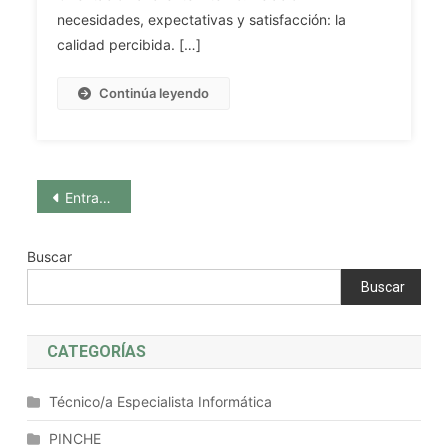
Y
Papel
necesidades, expectativas y satisfacción: la
El
Del
calidad percibida. […]
Servicio
Personal
Andaluz
TIC
Continúa leyendo
De
En
Salud.
El
Servicio
Andaluz
Navegación
Entradas anteriores
De
Salud.
de
La
Buscar
Gestión
entradas
Buscar
Del
Cambio.
Las
CATEGORÍAS
Tecnologías
De
Técnico/a Especialista Informática
La
Información
PINCHE