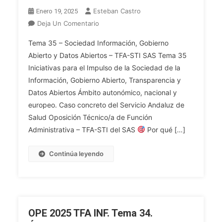
Esteban Castro
Enero 19, 2025
En
Deja Un Comentario
OPE
Tema 35 – Sociedad Información, Gobierno
2025
Abierto y Datos Abiertos – TFA-STI SAS Tema 35
TFA
Iniciativas para el Impulso de la Sociedad de la
INF.
Información, Gobierno Abierto, Transparencia y
Tema
35.
Datos Abiertos Ámbito autonómico, nacional y
Iniciativas
europeo. Caso concreto del Servicio Andaluz de
Autonómicas,
Salud Oposición Técnico/a de Función
Nacionales
Administrativa – TFA-STI del SAS
Por qué […]
Y
Europeas
Continúa leyendo
Para
El
Impulso
De
La
OPE 2025 TFA INF. Tema 34.
Sociedad