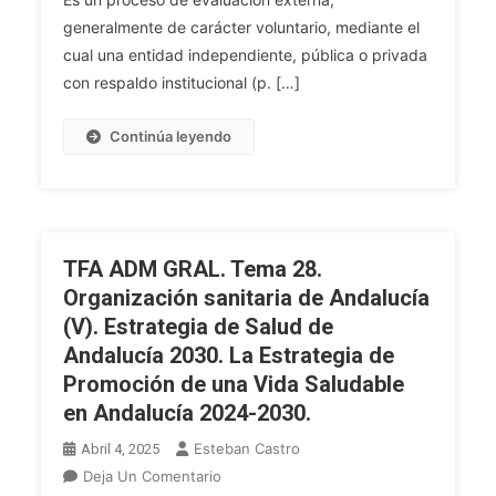
(II):
generalmente de carácter voluntario, mediante el
La
cual una entidad independiente, pública o privada
Acreditación
con respaldo institucional (p. […]
Y
Certificación:
Continúa leyendo
Los
Modelos
De
Acreditación.
La
TFA ADM GRAL. Tema 28.
Certificación
Organización sanitaria de Andalucía
Normas
(V). Estrategia de Salud de
ISO.
El
Andalucía 2030. La Estrategia de
Modelo
Promoción de una Vida Saludable
EFQM.
en Andalucía 2024-2030.
El
Esteban Castro
Abril 4, 2025
Modelo
En
Deja Un Comentario
Andaluz