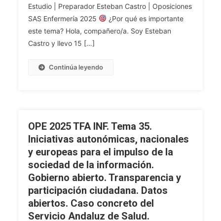
Las
Humanización
Estudio | Preparador Esteban Castro | Oposiciones
Administraciones
Del
SAS Enfermería 2025
¿Por qué es importante
Públicas.
Sistema
este tema? Hola, compañero/a. Soy Esteban
Gobernanza
Sanitario
Castro y llevo 15 […]
Y
Público
Modelo
De
Continúa leyendo
Organizativo
Andalucía.
TIC
En
El
SSPA.
OPE 2025 TFA INF. Tema 35.
Iniciativas autonómicas, nacionales
y europeas para el impulso de la
sociedad de la información.
Gobierno abierto. Transparencia y
participación ciudadana. Datos
abiertos. Caso concreto del
Servicio Andaluz de Salud.