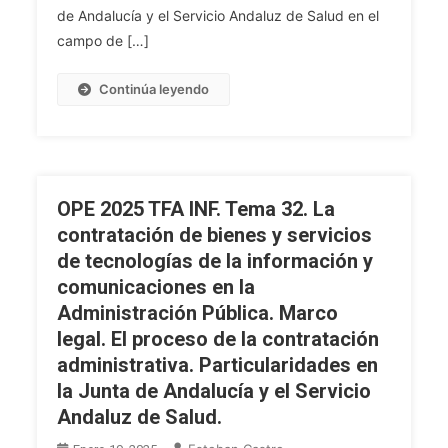
Órganos
de Andalucía y el Servicio Andaluz de Salud en el
De
campo de […]
Elaboración
Y
Continúa leyendo
Desarrollo
De
La
Política
Informática
OPE 2025 TFA INF. Tema 32. La
De
contratación de bienes y servicios
La
de tecnologías de la información y
Junta
comunicaciones en la
De
Administración Pública. Marco
Andalucía
Y
legal. El proceso de la contratación
El
administrativa. Particularidades en
Servicio
la Junta de Andalucía y el Servicio
Andaluz
Andaluz de Salud.
De
Salud.