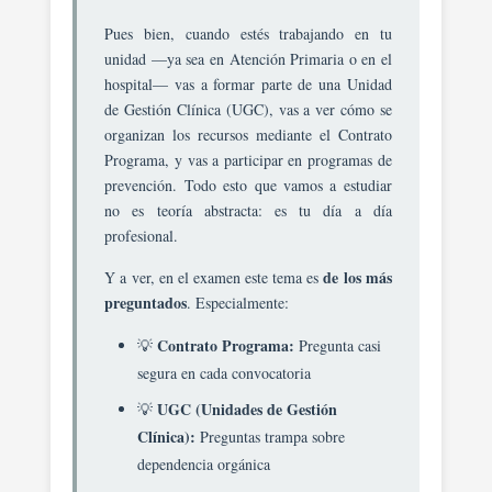
De
Pues bien, cuando estés trabajando en tu
Prevención:
unidad —ya sea en Atención Primaria o en el
Primaria,
hospital— vas a formar parte de una Unidad
Secundaria,
de Gestión Clínica (UGC), vas a ver cómo se
Terciaria
organizan los recursos mediante el Contrato
Y
Programa, y vas a participar en programas de
Cuaternaria.
prevención. Todo esto que vamos a estudiar
El
no es teoría abstracta: es tu día a día
Contrato
profesional.
Programa
Y
de los más
Y a ver, en el examen este tema es
Los
preguntados
. Especialmente:
Acuerdos
De
Contrato Programa:
💡
Pregunta casi
Gestión
segura en cada convocatoria
Como
UGC (Unidades de Gestión
💡
Instrumentos
De
Clínica):
Preguntas trampa sobre
Planificación
dependencia orgánica
Estratégica.