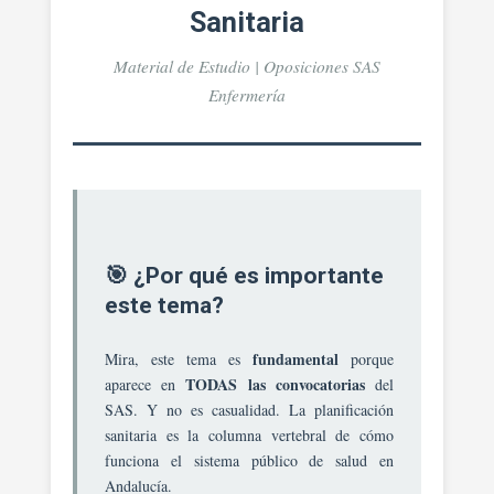
Sanitaria.
Sanitaria
Identificación
De
Material de Estudio | Oposiciones SAS
Problemas.
Enfermería
Indicadores
Demográficos,
Socioeconómicos,
Del
Nivel
De
Salud,
🎯 ¿Por qué es importante
Medioambientales.
Elaboración
este tema?
De
Programas
fundamental
Mira, este tema es
porque
De
TODAS las convocatorias
aparece en
del
Salud
SAS. Y no es casualidad. La planificación
Y
sanitaria es la columna vertebral de cómo
Su
funciona el sistema público de salud en
Evaluación.
Andalucía.
Niveles