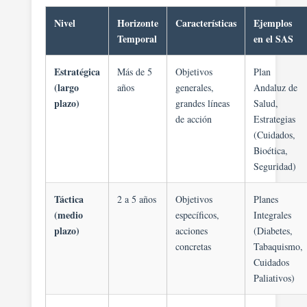
Nivel
Horizonte
Características
Ejemplos
Temporal
en el SAS
Estratégica
Más de 5
Objetivos
Plan
(largo
años
generales,
Andaluz de
plazo)
grandes líneas
Salud,
de acción
Estrategias
(Cuidados,
Bioética,
Seguridad)
Táctica
2 a 5 años
Objetivos
Planes
(medio
específicos,
Integrales
plazo)
acciones
(Diabetes,
concretas
Tabaquismo,
Cuidados
Paliativos)