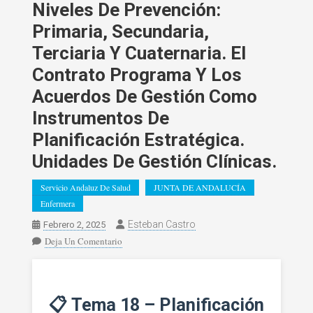
Niveles De Prevención:
Primaria, Secundaria,
Terciaria Y Cuaternaria. El
Contrato Programa Y Los
Acuerdos De Gestión Como
Instrumentos De
Planificación Estratégica.
Unidades De Gestión Clínicas.
Servicio Andaluz De Salud
JUNTA DE ANDALUCÍA
Enfermera
Esteban Castro
Febrero 2, 2025
En
Deja Un Comentario
ENFERMERA.
Tema
18.
📋 Tema 18 – Planificación
Planificación