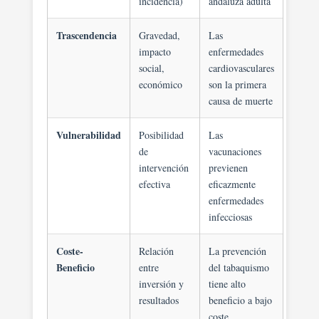
incidencia)
andaluza adulta
Trascendencia
Gravedad,
Las
impacto
enfermedades
social,
cardiovasculares
económico
son la primera
causa de muerte
Vulnerabilidad
Posibilidad
Las
de
vacunaciones
intervención
previenen
efectiva
eficazmente
enfermedades
infecciosas
Coste-
Relación
La prevención
Beneficio
entre
del tabaquismo
inversión y
tiene alto
resultados
beneficio a bajo
coste